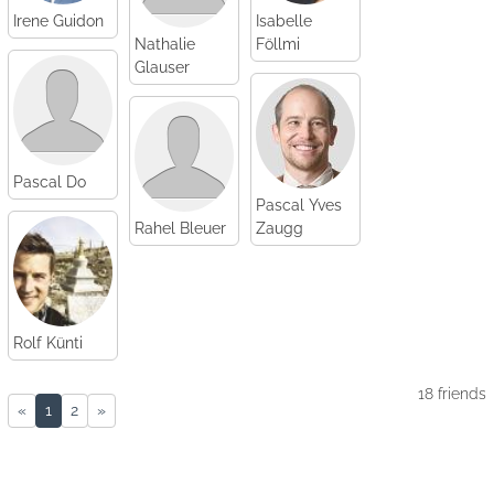
Irene Guidon
Isabelle
Nathalie
Föllmi
Glauser
Pascal Do
Pascal Yves
Rahel Bleuer
Zaugg
Rolf Künti
18 friends
Previous page
Next page
«
1
2
»